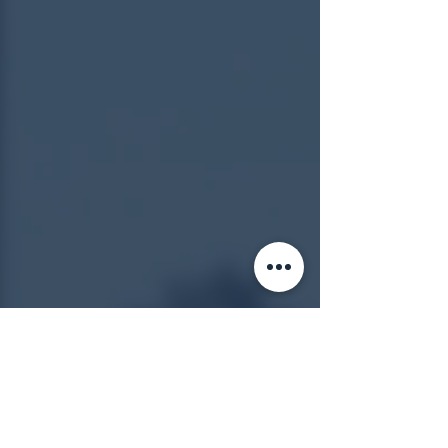
QUIÉNES SOMOS
Desarrolladora Fidelis tiene
mas de 20 años de
experiencia en construcción
de proyectos residenciales en
Guatemala y El Salvador;
siendo esta la segunda torre
de apartamentos construida
en El Salvador para hacer
crecer su portafolio de
inversión en dicho país.
Ver otros proyectos
Conoce a la Constructora